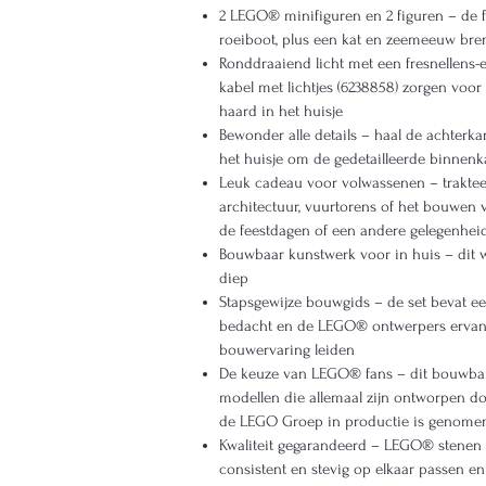
2 LEGO® minifiguren en 2 figuren – de 
roeiboot, plus een kat en zeemeeuw breng
Ronddraaiend licht met een fresnellens-
kabel met lichtjes (6238858) zorgen voo
haard in het huisje
Bewonder alle details – haal de achterka
het huisje om de gedetailleerde binnenka
Leuk cadeau voor volwassenen – trakteer
architectuur, vuurtorens of het bouwen
de feestdagen of een andere gelegenhei
Bouwbaar kunstwerk voor in huis – dit 
diep
Stapsgewijze bouwgids – de set bevat een
bedacht en de LEGO® ontwerpers ervan, 
bouwervaring leiden
De keuze van LEGO® fans – dit bouwbar
modellen die allemaal zijn ontworpen d
de LEGO Groep in productie is genome
Kwaliteit gegarandeerd – LEGO® stenen 
consistent en stevig op elkaar passen e