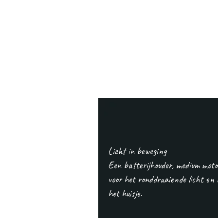
Licht in beweging
Een batterijhouder, medium motor
voor het ronddraaiende licht en 
het huisje.