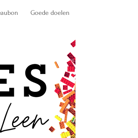
eaubon
Goede doelen