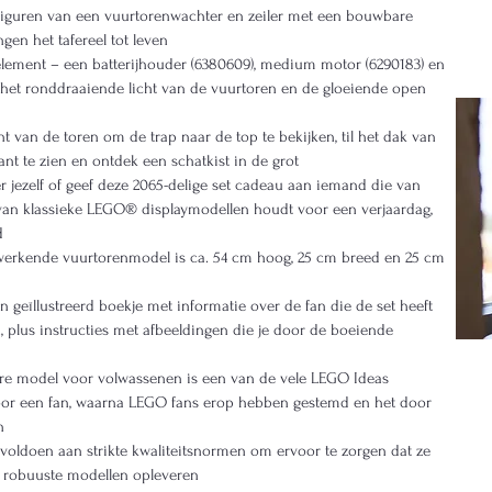
figuren van een vuurtorenwachter en zeiler met een bouwbare
en het tafereel tot leven
element – een batterijhouder (6380609), medium motor (6290183) en
r het ronddraaiende licht van de vuurtoren en de gloeiende open
nt van de toren om de trap naar de top te bekijken, til het dak van
nt te zien en ontdek een schatkist in de grot
 jezelf of geef deze 2065-delige set cadeau aan iemand die van
 van klassieke LEGO® displaymodellen houdt voor een verjaardag,
d
werkende vuurtorenmodel is ca. 54 cm hoog, 25 cm breed en 25 cm
 geïllustreerd boekje met informatie over de fan die de set heeft
plus instructies met afbeeldingen die je door de boeiende
e model voor volwassenen is een van de vele LEGO Ideas
oor een fan, waarna LEGO fans erop hebben gestemd en het door
n
voldoen aan strikte kwaliteitsnormen om ervoor te zorgen dat ze
n robuuste modellen opleveren