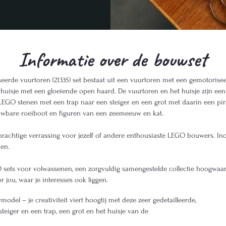
Informatie over de bouwset
de vuurtoren (21335) set bestaat uit een vuurtoren met een gemotorisee
huisje met een gloeiende open haard. De vuurtoren en het huisje zijn eenv
LEGO stenen met een trap naar een steiger en een grot met daarin een pi
ouwbare roeiboot en figuren van een zeemeeuw en kat.
rachtige verrassing voor jezelf of andere enthousiaste LEGO bouwers. Incl
en.
sets voor volwassenen, een zorgvuldig samengestelde collectie hoogwaardi
jou, waar je interesses ook liggen.
odel – je creativiteit viert hoogtij met deze zeer gedetailleerde,
eiger en een trap, een grot en het huisje van de