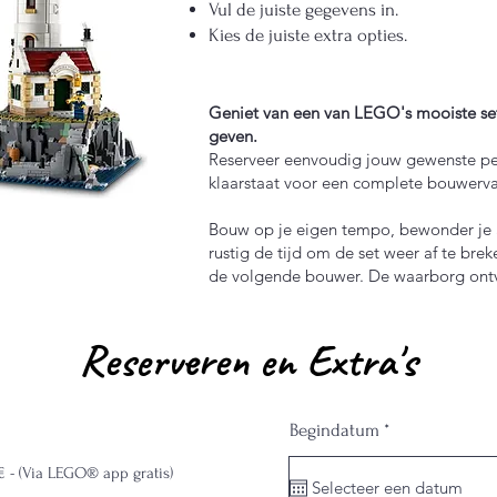
Vul de juiste gegevens in.
Kies de juiste extra opties.
Geniet van een van LEGO's mooiste set
geven.
Reserveer eenvoudig jouw gewenste per
klaarstaat voor een complete bouwerva
Bouw op je eigen tempo, bewonder je 
rustig de tijd om de set weer af te breken
de volgende bouwer. De waarborg ontv
Reserveren en Extra's
r
Begindatum
*
e
q
€ - (Via LEGO® app gratis)
u