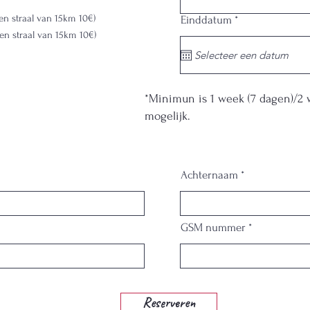
i
r
een straal van 15km 10€)
r
Einddatum
*
e
e
en straal van 15km 10€)
d
q
u
i
r
e
*Minimun is 1 week (7 dagen)/2 
d
mogelijk.
Achternaam
GSM nummer
Reserveren